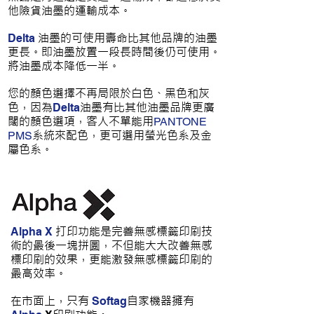
他險貨油墨的運輸成本。
油墨的可使用壽命比其他品牌的油墨
Delta
更長。即油墨放置一段長時間後仍可使用。
將油墨成本降低一半。
您的顏色選擇不再局限於白色、黑色和灰
色，因為
油墨
有比其他油墨品牌更廣
Delta
闊的顏色選項，客人不單能用
PANTONE
系統來配色，更可選用螢光色系及金
PMS
屬色系。
打印功能是完善無感標籤印刷技
Alpha X
術的最後一塊拼圖，不但能大大改善無感
標
印刷的效果，更能激發無感標籤印刷的
最高效率。
在市面上，只有
自家機器擁有
Softag