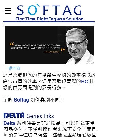
First Time Right Tagless Solution
一蹴而就
您是否發現您的無標籤生產線的效率遠低於
廣告宣傳的效率？您是否發現實際的
比
ROI
您的供應商提到的要長得多？
了解
如何與別不同：
Softag
系列油墨是非危險品，可以作為正常
Delta
商品交付。不僅對操作者來說更安全，而且
無論是海運還是貨運，運輸成本都遠低於其